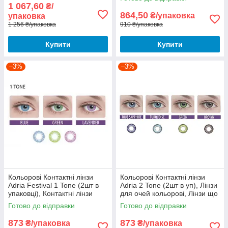
1 067,60
₴/
864,50
₴/упаковка
упаковка
1 256 ₴/упаковка
910 ₴/упаковка
Купити
Купити
–3%
–3%
Кольорові Контактні лінзи
Кольорові Контактні лінзи
Adria Festival 1 Tone (2шт в
Adria 2 Tone (2шт в уп), Лінзи
упаковцi), Контактні лінзи
для очей кольорові, Лінзи що
Адрія
міняють колір очей
Готово до відправки
Готово до відправки
873
873
₴/упаковка
₴/упаковка