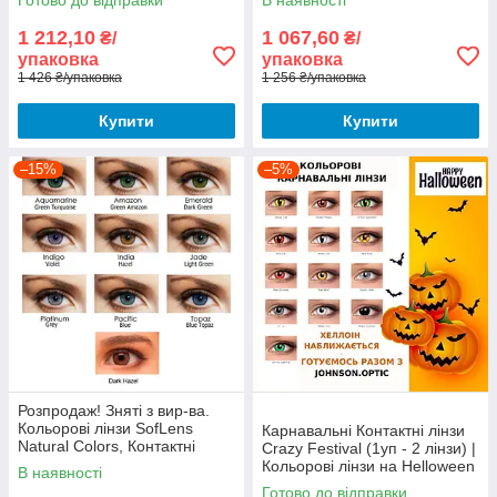
Готово до відправки
В наявності
1 212,10
1 067,60
₴/
₴/
упаковка
упаковка
1 426 ₴/упаковка
1 256 ₴/упаковка
Купити
Купити
–15%
–5%
Розпродаж! Зняті з вир-ва.
Кольорові лінзи SofLens
Карнавальні Контактні лінзи
Natural Colors, Контактні
Crazy Festival (1уп - 2 лінзи) |
лінзи SofLens Natural Colors
Кольорові лінзи на Helloween
В наявності
Готово до відправки