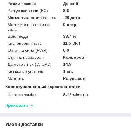
Режим носіння
Денний
Радіус кривизни (BC)
8.6
Мінімальна оптична сила
-20 дптр
Максимальна оптична
0 дптр
сила
Вміст води
38.7 %
Киснепроникність
11.5 Dk/t
Оптична сила (PWR)
0,0
Ступінь прозорості
Кольорові
Діаметр лінзи (D, OAD)
14,5
Кількість в упаковці
1 шт.
Матеріал
Polymacon
Користувальницькі характеристики
Частота заміни
8-12 місяців
Приховати
Умови доставки