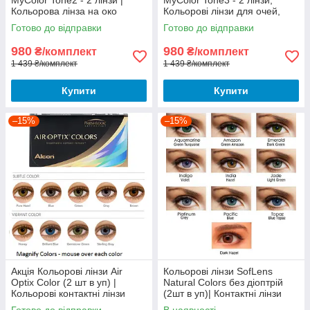
MyColor Tone2 - 2 лінзи |
MyColor Tone3 - 2 лінзи,
Кольорова лінза на око
Кольорові лінзи для очей,
MyColor Comfort line
Лінзи для зміни кольору очей
Готово до відправки
Готово до відправки
980
980
₴/комплект
₴/комплект
1 439 ₴/комплект
1 439 ₴/комплект
Купити
Купити
–15%
–15%
Акція Кольорові лінзи Air
Кольорові лінзи SofLens
Optix Color (2 шт в уп) |
Natural Colors без діоптрій
Кольорові контактні лінзи
(2шт в уп)| Контактні лінзи
Софлен Натурал Колор|