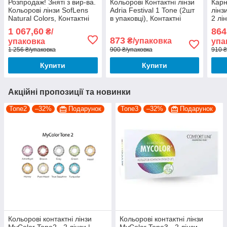
Розпродаж! Зняті з вир-ва.
Кольорові Контактні лінзи
Карн
Кольорові лінзи SofLens
Adria Festival 1 Tone (2шт
лінз
Natural Colors, Контактні
в упаковцi), Контактні
2 лі
лінзи SofLens Natural
лінзи Адрія
на H
1 067,60
864
₴/
Colors
873
₴/упаковка
упаковка
упа
1 256 ₴/упаковка
900 ₴/упаковка
910 ₴
Купити
Купити
Акційні пропозиції та новинки
Tone2
–32%
Подарунок
Tone3
–32%
Подарунок
Кольорові контактні лінзи
Кольорові контактні лінзи