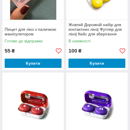
Жовтий Дорожній набір для
Пінцет для лінз з паличкою
контактних лінз| Футляр для
маніпулятором
лінз| Кейс для зберігання
контактних лінз
Готово до відправки
В наявності
55
100
₴
₴
Купити
Купити