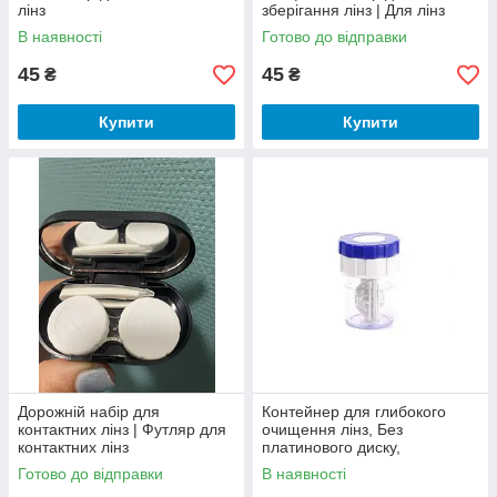
лінз
зберігання лінз | Для лінз
контейнер | Коробочка для
В наявності
Готово до відправки
лінз | Кейс для лінз
45
45
₴
₴
Купити
Купити
Дорожній набір для
Контейнер для глибокого
контактних лінз | Футляр для
очищення лінз, Без
контактних лінз
платинового диску,
Контейнер для пероксидного
Готово до відправки
В наявності
розчину, Баночка для