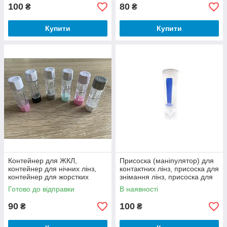
контактних лінз
100
80
₴
₴
Купити
Купити
Контейнер для ЖКЛ,
Присоска (маніпулятор) для
контейнер для нічних лінз,
контактних лінз, присоска для
контейнер для жорстких
знімання лінз, присоска для
контактних лінз
зняття лінз, маніпулятор для
Готово до відправки
В наявності
лінз
90
100
₴
₴