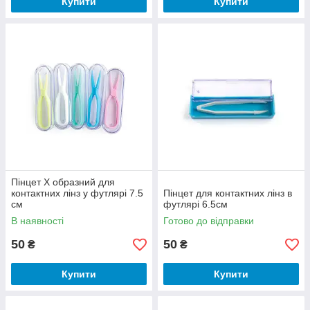
Купити
Купити
Пінцет X образний для
контактних лінз у футлярі 7.5
Пінцет для контактних лінз в
см
футлярі 6.5см
В наявності
Готово до відправки
50
50
₴
₴
Купити
Купити