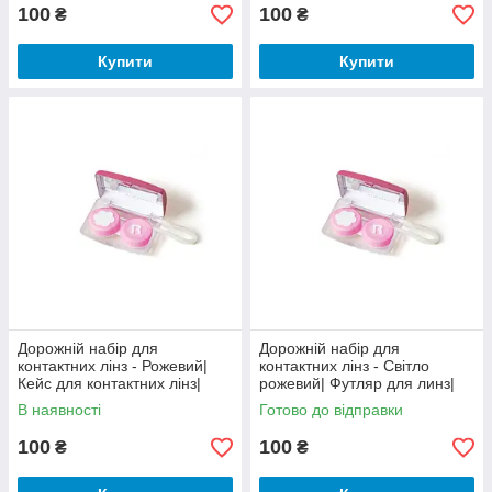
100
100
₴
₴
Купити
Купити
Дорожній набір для
Дорожній набір для
контактних лінз - Рожевий|
контактних лінз - Світло
Кейс для контактних лінз|
рожевий| Футляр для линз|
Футляр для лінз|
Кейс для зберігання
В наявності
Готово до відправки
контактних лінз
100
100
₴
₴