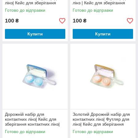
лінз| Кейс для зберігання
лінз | Кейс для зберігання
контактних лінз
контактних лінз
Готово до відправки
Готово до відправки
100
100
₴
₴
Купити
Купити
Дорожній набір для
Золотий Дорожній набір для
контактних лінз| Кейс для
контактних лінз| Футляр для
зберігання контактних лінз|
лінз| Кейс для зберігання
Футляр для лінз
контактних лінз
Готово до відправки
Готово до відправки