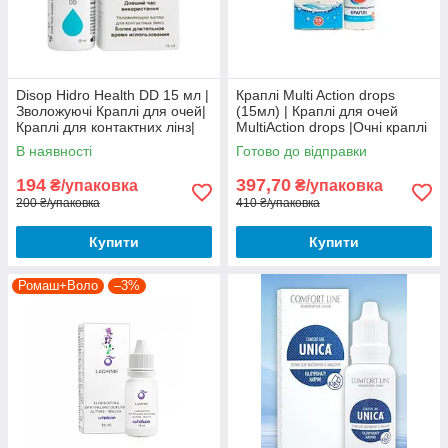
Disop Hidro Health DD 15 мл |
Краплі Multi Action drops
Зволожуючі Краплі для очей|
(15мл) | Краплі для очей
Краплі для контактних лінз|
MultiAction drops |Очні краплі
з гіалуронатом натрію
В наявності
Готово до відправки
194
397,70
₴/упаковка
₴/упаковка
200 ₴/упаковка
410 ₴/упаковка
Купити
Купити
Ромаш+Воло
–3%