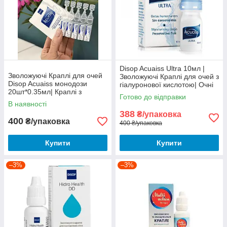
Disop Acuaiss Ultra 10мл |
Зволожуючі Краплі для очей
Зволожуючі Краплі для очей з
Disop Acuaiss монодози
гіалуронової кислотою| Очні
20шт*0.35мл| Краплі з
краплі
Готово до відправки
гіалуроновою кислотою
В наявності
Acuaiss
388
₴/упаковка
400
₴/упаковка
400 ₴/упаковка
Купити
Купити
–3%
–3%