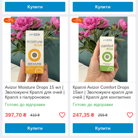
Купити
Купити
–3%
–3%
Avizor Moisture Drops 15 мл |
Краплі Avizor Comfort Drops
Зволожуючі Краплі для очей |
15мл | Зволожуючі краплі для
Краплі з гіалуроновою
очей | Краплі для контактних
кислотою | Зволожуючі
лінз
Готово до відправки
Готово до відправки
Краплі для контактних лінз
397,70
247,35
₴
₴
410 ₴
255 ₴
Купити
Купити