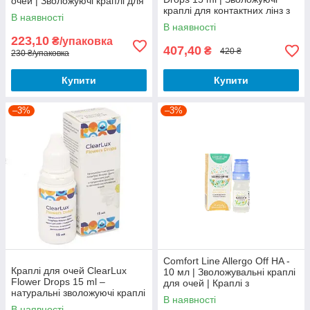
очей | Зволожуючі краплі для
краплі для контактних лінз з
лінз | Краплі з гіалуроновою
В наявності
гіалуронатом натрію
кислотою
В наявності
223,10
₴/упаковка
407,40
₴
420 ₴
230 ₴/упаковка
Купити
Купити
–3%
–3%
Comfort Line Allergo Off HA -
Краплі для очей ClearLux
10 мл | Зволожувальні краплі
Flower Drops 15 ml –
для очей | Краплі з
натуральні зволожуючі краплі
гіалуроновю кислотою |
В наявності
з екстрактами трав
В наявності