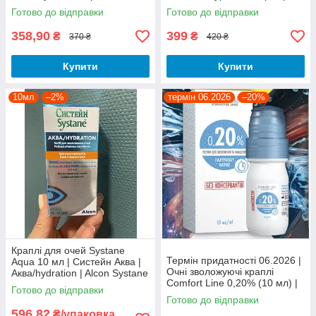
гіалуроновою кислотою, Очні
Розчин для зволоження та
Готово до відправки
Готово до відправки
краплі ESO PINK drops
змащення очей
Esoform
358,90
399
₴
₴
370 ₴
420 ₴
Купити
Купити
10мл
–2%
термін 06.2026
–20%
Краплі для очей Systane
Термін придатності 06.2026 |
Aqua 10 мл | Систейн Аква |
Очні зволожуючі краплі
Аква/hydration | Alcon Systane
Comfort Line 0,20% (10 мл) |
Aqua
Готово до відправки
Краплі для очей Comfort Line
Готово до відправки
гіалуронат натрію |
596,82
₴/упаковка