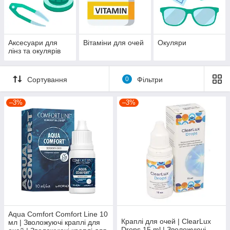
Аксесуари для
Вітаміни для очей
Окуляри
лінз та окулярів
Сортування
0
Фільтри
–3%
–3%
Aqua Comfort Comfort Line 10
Краплі для очей | ClearLux
мл | Зволожуючі краплі для
Drops 15 ml | Зволожуючі