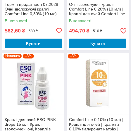
Термін придатності 07.2028 |
Очні зволожуючі краплі
Очні зволожуючі краплі
Comfort Line 0,20% (10 мл) |
Comfort Line 0,30% (10 мл)
Краплі для очей Comfort Line
Краплі для очей Comfort Line
гіалуронат натрію |
В наявності
В наявності
гіалуронат натрію |
Комфортна лінія краплі
562,60
494,70
₴
₴
580 ₴
510 ₴
Купити
Купити
Новинка
–3%
–5%
Краплі для очей ESO PINK
Comfort Line 0,10% (10 мл) |
drops 15 мл, Краплі
Краплі для очей | Краплі з
зволожуючі очі, Краплі з
0.10% гіалуронат натрію |