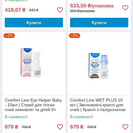
533,50
₴/упаковка
418,07
₴
431 ₴
550 ₴/упаковка
Купити
Купити
–3%
–3%
Comfort Line Eye Helper Baby
Comfort Line WET PLUS 10
- 10мл | Спрей для гігієни
мл | Зволожуючі краплі для
очей немовлят та дітей 0+
очей | Краплі з гіалуронатом
натрію 0,3% |
В наявності
В наявності
679
679
₴
₴
700 ₴
700 ₴