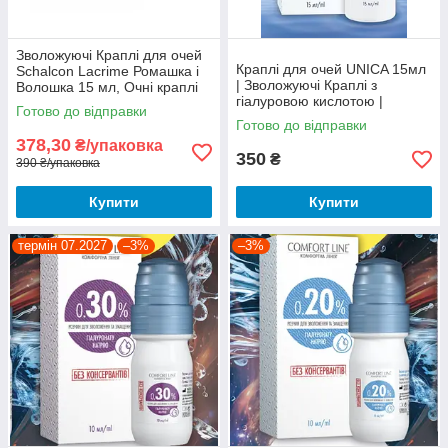
Зволожуючі Краплі для очей
Краплі для очей UNICA 15мл
Schalcon Lacrime Ромашка і
| Зволожуючі Краплі з
Волошка 15 мл, Очні краплі
гіалуровою кислотою |
Лакриме, Натуральні краплі
Готово до відправки
для очей
Готово до відправки
378,30
₴/упаковка
350
₴
390 ₴/упаковка
Купити
Купити
термін 07.2027
–3%
–3%