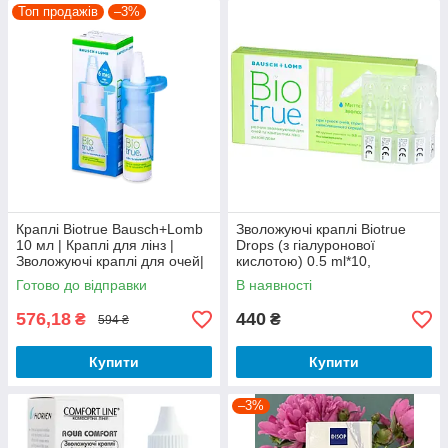
Топ продажів
–3%
Краплі Biotrue Bausch+Lomb
Зволожуючі краплі Biotrue
10 мл | Краплі для лінз |
Drops (з гіалуронової
Зволожуючі краплі для очей|
кислотою) 0.5 ml*10,
Краплі з гіалуроновою
Монодози краплі Biotrue
Готово до відправки
В наявності
кислотою
Drops
576,18
440
₴
₴
594 ₴
Купити
Купити
–3%