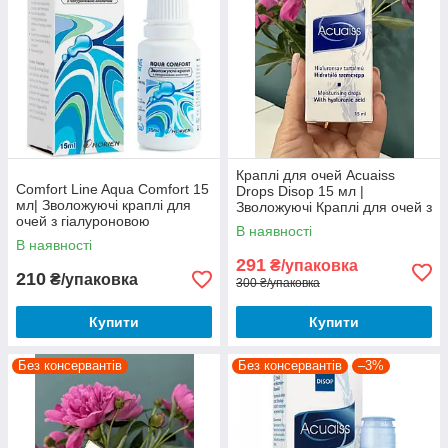
Краплі для очей Acuaiss
Comfort Line Aqua Comfort 15
Drops Disop 15 мл |
мл| Зволожуючі краплі для
Зволожуючі Краплі для очей з
очей з гіалуроновою
гіалуроновою кислотою |
В наявності
кислотою| Очні краплі
Краплі штучна сльоза
В наявності
291
₴/упаковка
210
₴/упаковка
300 ₴/упаковка
Купити
Купити
Без консервантів
Без консервантів
–3%