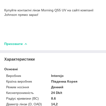
Купуйте контактні лінзи Morning Q55 UV на сайті компанії
Johnson прямо зараз!
Приховати
Характеристики
Основні
Виробник
Interojo
Країна виробник
Південна Корея
Режим носіння
Денний
Киснепроникність
24 Dk/t
Радіус кривизни (BC)
8.6
Діаметр лінзи (D, OAD)
14,2