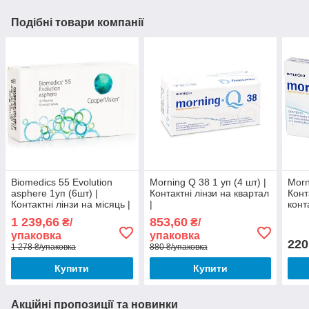
Подібні товари компанії
Biomedics 55 Evolution
Morning Q 38 1 уп (4 шт) |
Morn
asphere 1уп (6шт) |
Контактні лінзи на квартал
Конт
Контактні лінзи на місяць |
|
конт
Лінзи Біомедікс |
1 239,66
853,60
₴/
₴/
Biomedics 55 Evolution
упаковка
упаковка
CooperVision
220
1 278 ₴/упаковка
880 ₴/упаковка
Купити
Купити
Акційні пропозиції та новинки