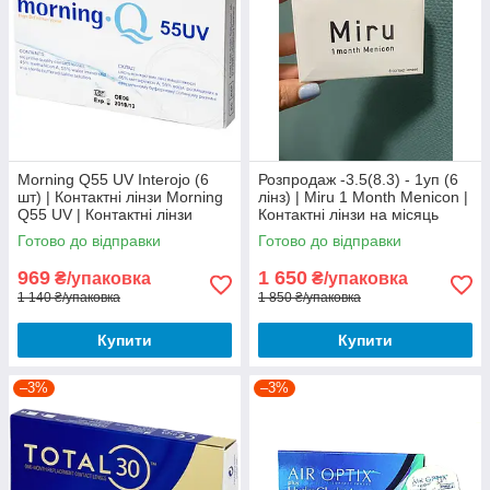
Morning Q55 UV Interojo (6
Розпродаж -3.5(8.3) - 1уп (6
шт) | Контактні лінзи Morning
лінз) | Miru 1 Month Menicon |
Q55 UV | Контактні лінзи
Контактні лінзи на місяць
Морнинг 55
Готово до відправки
Готово до відправки
969
1 650
₴/упаковка
₴/упаковка
1 140 ₴/упаковка
1 850 ₴/упаковка
Купити
Купити
–3%
–3%