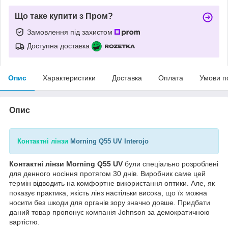
Що таке купити з Пром?
Замовлення під захистом
Доступна доставка
Опис
Характеристики
Доставка
Оплата
Умови п
Опис
Контактні лінзи
Morning Q55 UV Interojo
Контактні лінзи Morning Q55 UV
були спеціально розроблені
для денного носіння протягом 30 днів. Виробник саме цей
термін відводить на комфортне використання оптики. Але, як
показує практика, якість лінз настільки висока, що їх можна
носити без шкоди для органів зору значно довше. Придбати
даний товар пропонує компанія Johnson за демократичною
вартістю.