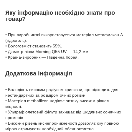
Яку інформацію необхідно знати про
товар?
• При виробництві використовується матеріал метафилкон А
(гідрогель).
• Вологовміст становить 55%.
• Діаметр лінзи Morning Q55 UV — 14,2 мм.
• Країна-виробник — Південна Корея.
Додаткова інформація
• Володіють високим радіусом кривизни, що підходить для
нестандартних за розміром очних рогівки.
• Матеріал methafilcon наділяє оптику високим рівнем
міцності.
• Ультрафіолетовий фільтр захищає від шкідливих сонячних
променів.
• Високий рівень киснепроникненості дозволяє оку повною
мірою отримувати необхідний обсяг оксигена.