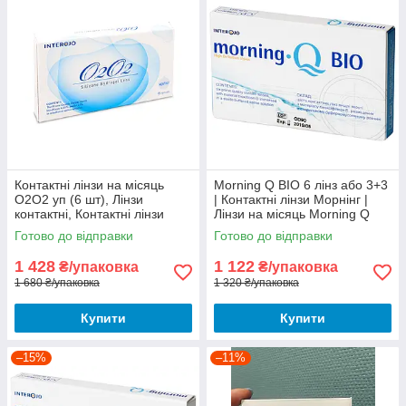
Контактні лінзи на місяць
Morning Q BIO 6 лінз або 3+3
О2О2 уп (6 шт), Лінзи
| Контактні лінзи Морнінг |
контактні, Контактні лінзи
Лінзи на місяць Morning Q
Interojo О2О2
BIO
Готово до відправки
Готово до відправки
1 428
1 122
₴/упаковка
₴/упаковка
1 680 ₴/упаковка
1 320 ₴/упаковка
Купити
Купити
–15%
–11%