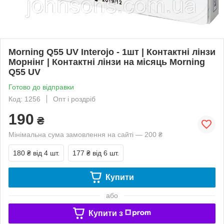
Morning Q55 UV Interojo - 1шт | Контактні лінзи
Морнінг | Контактні лінзи на місяць Morning
Q55 UV
Готово до відправки
Код: 1256
Опт і роздріб
190
₴
Мінімальна сума замовлення на сайті — 200 ₴
180 ₴
від 4 шт.
177 ₴
від 6 шт.
Купити
або
Купити з