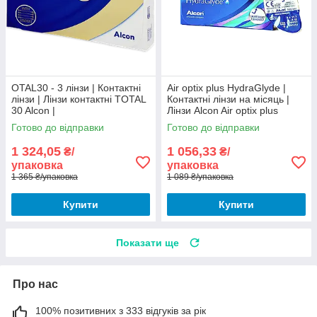
OTAL30 - 3 лінзи | Контактні
Air optix plus HydraGlyde |
лінзи | Лінзи контактні TOTAL
Контактні лінзи на місяць |
30 Alcon |
Лінзи Alcon Air optix plus
HydraGlyde
Готово до відправки
Готово до відправки
1 324,05
1 056,33
₴/
₴/
упаковка
упаковка
1 365 ₴/упаковка
1 089 ₴/упаковка
Купити
Купити
Показати ще
Про нас
100% позитивних з 333 відгуків за рік