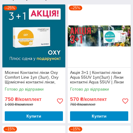
–25%
–25%
Mісячні Контактні лінзи Oxy
Акція 3+1 | Контактні лінзи
Comfort Line 1уп (3шт), Oxy
Aqua 55UV 1уп(3шт) | Лінзи
Щомісячні контактні лінзи,
контактні Aqua 55UV | Лінзи
Контактні лінзи Oxy Comfort
на місяць Аква 55 |
Готово до відправки
Готово до відправки
Line by Interojo
750
570
₴/комплект
₴/комплект
1 000 ₴/комплект
760 ₴/комплект
Купити
Купити
–15%
–15%