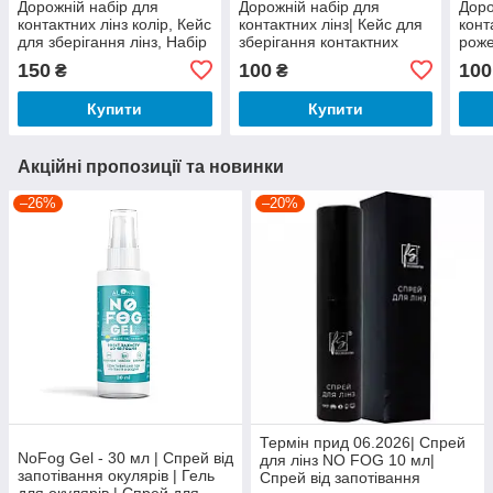
Дорожній набір для
Дорожній набір для
Доро
контактних лінз колір, Кейс
контактних лінз| Кейс для
конт
для зберігання лінз, Набір
зберігання контактних
роже
для лінз із пінцетом,
лінз| Футляр для лінз
линз
150
100
100
₴
₴
Коробочка для лінз
конт
Купити
Купити
Акційні пропозиції та новинки
–26%
–20%
Термін прид 06.2026| Спрей
NoFog Gel - 30 мл | Спрей від
для лінз NO FOG 10 мл|
запотівання окулярів | Гель
Спрей від запотівання
для окулярів | Спрей для