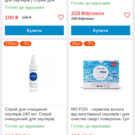
окулярів| Спрей проти
Готово до відправки
очков
запотівання окулярів| AntiFog
Готово до відправки
спрей
228
₴/флакон
100
₴
135 ₴
285 ₴/флакон
Купити
Купити
240мл
–5%
30шт
–3%
Спрей для очищення
NO FOG - серветка волога
окулярів 240 мл, Спрей
від запотівання окулярів і для
очищуючий для окулярів,
очистки смарт поверхонь 1уп
Спрей для очистки смарт
(30 шт), Волога серветка для
Готово до відправки
Готово до відправки
поверхонь
окулярів