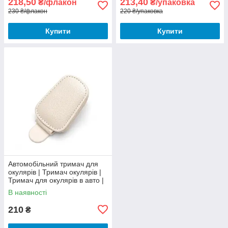
218,50
213,40
₴/флакон
₴/упаковка
230 ₴/флакон
220 ₴/упаковка
Купити
Купити
Автомобільний тримач для
окулярів | Тримач окулярів |
Тримач для окулярів в авто |
Тримач на козирок в авто
В наявності
210
₴