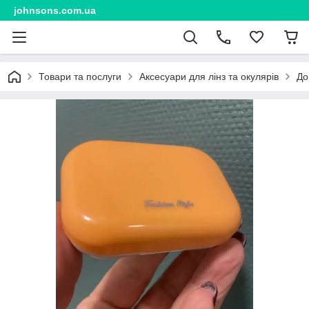
johnsons.com.ua
Товари та послуги
Аксесуари для лінз та окулярів
До