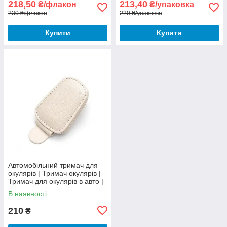
218,50
213,40
₴/флакон
₴/упаковка
230 ₴/флакон
220 ₴/упаковка
Купити
Купити
Автомобільний тримач для
окулярів | Тримач окулярів |
Тримач для окулярів в авто |
Тримач на козирок в авто
В наявності
210
₴