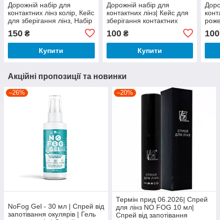
Дорожній набір для
Дорожній набір для
Доро
контактних лінз колір, Кейс
контактних лінз| Кейс для
конт
для зберігання лінз, Набір
зберігання контактних
роже
для лінз із пінцетом,
лінз| Футляр для лінз
линз
150
100
100
₴
₴
Коробочка для лінз
конт
Купити
Купити
Акційні пропозиції та новинки
–26%
–20%
Термін прид 06.2026| Спрей
NoFog Gel - 30 мл | Спрей від
для лінз NO FOG 10 мл|
запотівання окулярів | Гель
Спрей від запотівання