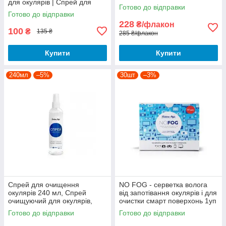
для окулярів | Спрей для
окулярів| Спрей проти
Готово до відправки
очков
запотівання окулярів| AntiFog
Готово до відправки
спрей
228
₴/флакон
100
₴
135 ₴
285 ₴/флакон
Купити
Купити
240мл
–5%
30шт
–3%
Спрей для очищення
NO FOG - серветка волога
окулярів 240 мл, Спрей
від запотівання окулярів і для
очищуючий для окулярів,
очистки смарт поверхонь 1уп
Спрей для очистки смарт
(30 шт), Волога серветка для
Готово до відправки
Готово до відправки
поверхонь
окулярів