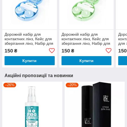
Дорожній набір для
Дорожній набір для
Доро
контактних лінз, Кейс для
контактних лінз, Кейс для
конт
зберігання лінз, Набір для
зберігання лінз, Набір для
для 
лінз із пінцетом,
лінз із пінцетом,
для 
150
150
150
₴
₴
Коробочка для лінз
Коробочка для лінз
Коро
Купити
Купити
Акційні пропозиції та новинки
–26%
–20%