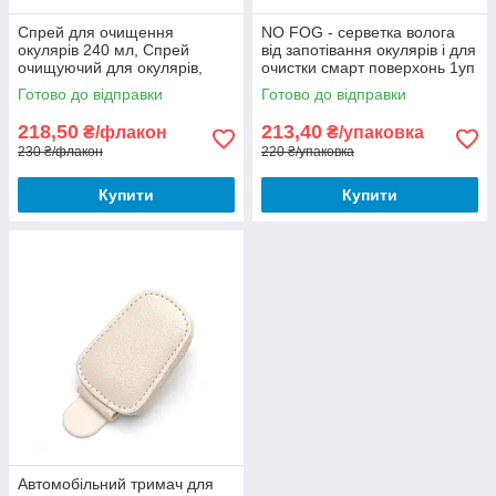
Спрей для очищення
NO FOG - серветка волога
окулярів 240 мл, Спрей
від запотівання окулярів і для
очищуючий для окулярів,
очистки смарт поверхонь 1уп
Спрей для очистки смарт
(30 шт), Волога серветка для
Готово до відправки
Готово до відправки
поверхонь
окулярів
218,50
213,40
₴/флакон
₴/упаковка
230 ₴/флакон
220 ₴/упаковка
Купити
Купити
Автомобільний тримач для