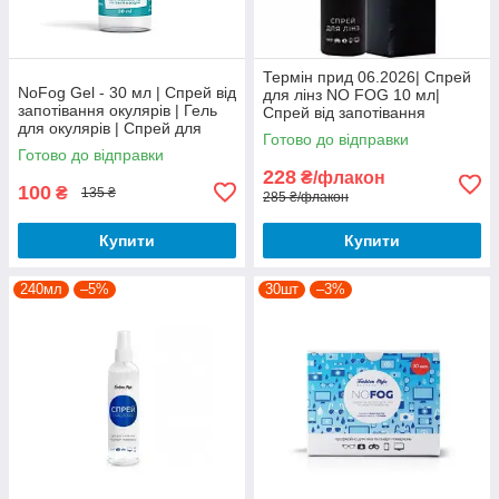
Термін прид 06.2026| Спрей
NoFog Gel - 30 мл | Спрей від
для лінз NO FOG 10 мл|
запотівання окулярів | Гель
Спрей від запотівання
для окулярів | Спрей для
окулярів| Спрей проти
Готово до відправки
очков
запотівання окулярів| AntiFog
Готово до відправки
спрей
228
₴/флакон
100
₴
135 ₴
285 ₴/флакон
Купити
Купити
240мл
–5%
30шт
–3%