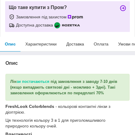
Що таке купити з Пром?
Замовлення під захистом
Доступна доставка
Опис
Характеристики
Доставка
Оплата
Умови п
Опис
Лін
зи постачаються
під замовлення з заводу 7-10 днів
(якщо випадають святкові дні - можливо + 3дні). Такі
замовлення оформлюються по передплаті 70%
FreshLook Colorblends
- кольорові контактні лінзи з
діоптрією.
Ця технологія кольору 3 в 1 для приголомшливого
природного кольору очей.
Властивості