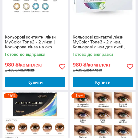
Кольорові контактні лінзи
Кольорові контактні лінзи
MyColor Tone2 - 2 лінзи |
MyColor Tone3 - 2 лінзи,
Кольорова лінза на око
Кольорові лінзи для очей,
MyColor Comfort line
Лінзи для зміни кольору очей
Готово до відправки
Готово до відправки
980
980
₴/комплект
₴/комплект
1 439 ₴/комплект
1 439 ₴/комплект
Купити
Купити
–15%
–15%