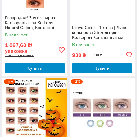
Розпродаж! Зняті з вир-ва.
Кольорові лінзи SofLens
Natural Colors, Контактні
Lileya Color - 1 лінза | Лілея
лінзи SofLens Natural Colors
кольорова 35 кольорів |
В наявності
Кольорові Контактні лінзи
1 067,60
В наявності
₴/
упаковка
930
₴
1 000 ₴
1 256 ₴/упаковка
Купити
Купити
–5%
–3%