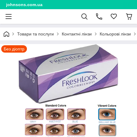
johnsons.com.ua
Товари та послуги
Контактні лінзи
Кольорові лінзи
Без діоптр