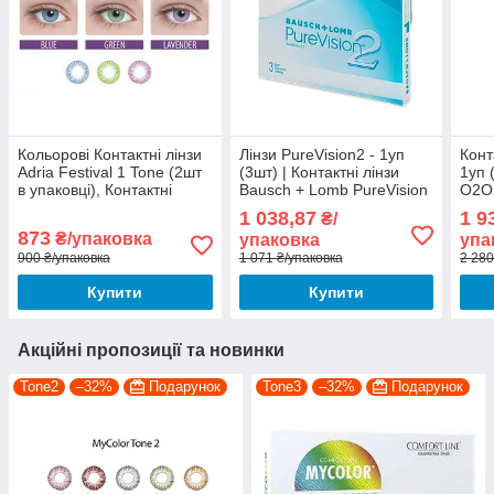
Кольорові Контактні лінзи
Лінзи PureVision2 - 1уп
Конт
Adria Festival 1 Tone (2шт
(3шт) | Контактні лінзи
1уп 
в упаковцi), Контактні
Bausch + Lomb PureVision
О2О2
лінзи Адрія
2 | Лінзи Пур віжн
конт
1 038,87
1 9
₴/
toric
873
₴/упаковка
упаковка
упа
900 ₴/упаковка
1 071 ₴/упаковка
2 280
Купити
Купити
Акційні пропозиції та новинки
Tone2
–32%
Подарунок
Tone3
–32%
Подарунок