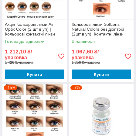
Акція Кольорові лінзи Air
Кольорові лінзи SofLens
Optix Color (2 шт в уп) |
Natural Colors без діоптрій
Кольорові контактні лінзи
(2шт в уп)| Контактні лінзи
Софлен Натурал Колор|
Готово до відправки
В наявності
1 212,10
1 067,60
₴/
₴/
упаковка
упаковка
1 426 ₴/упаковка
1 256 ₴/упаковка
Купити
Купити
–15%
–7%