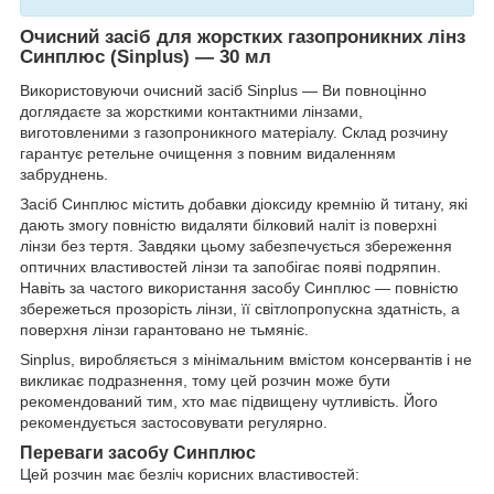
Очисний засіб для жорстких газопроникних лінз
Синплюс (Sinplus) — 30 мл
Використовуючи очисний засіб Sinplus — Ви повноцінно
доглядаєте за жорсткими контактними лінзами,
виготовленими з газопроникного матеріалу. Склад розчину
гарантує ретельне очищення з повним видаленням
забруднень.
Засіб Синплюс містить добавки діоксиду кремнію й титану, які
дають змогу повністю видаляти білковий наліт із поверхні
лінзи без тертя. Завдяки цьому забезпечується збереження
оптичних властивостей лінзи та запобігає появі подряпин.
Навіть за частого використання засобу Синплюс — повністю
збережеться прозорість лінзи, її світлопропускна здатність, а
поверхня лінзи гарантовано не тьмяніє.
Sinplus, виробляється з мінімальним вмістом консервантів і не
викликає подразнення, тому цей розчин може бути
рекомендований тим, хто має підвищену чутливість. Його
рекомендується застосовувати регулярно.
Переваги засобу Синплюс
Цей розчин має безліч корисних властивостей: