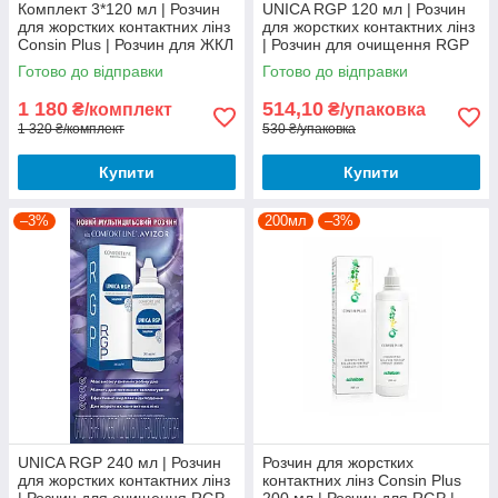
Комплект 3*120 мл | Розчин
UNICA RGP 120 мл | Розчин
для жорстких контактних лінз
для жорстких контактних лінз
Consin Plus | Розчин для ЖКЛ
| Розчин для очищення RGP
| Розчин для Нічних лінз
лінз
Готово до відправки
Готово до відправки
1 180
514,10
₴/комплект
₴/упаковка
1 320 ₴/комплект
530 ₴/упаковка
Купити
Купити
–3%
200мл
–3%
UNICA RGP 240 мл | Розчин
Розчин для жорстких
для жорстких контактних лінз
контактних лінз Consin Plus