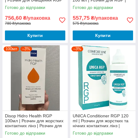
| Розчин для очищення RGP
200 мл | Розчин для RGP |
лінз
Консін Плюс для жорстких
Готово до відправки
Готово до відправки
лінз, Consin Plus для ЖКЛ
756,60
557,75
₴/упаковка
₴/упаковка
780 ₴/упаковка
575 ₴/упаковка
Купити
Купити
100мл
–3%
–3%
Disop Hidro Health RGP
UNICA Conditioner RGP 120
100мл | Розчин для жорстких
ml | Розчин для жорстких та
контактних лінз | Розчин для
нічних контактних лінз |
нічних лінз
UNICA Conditioner Comfort
Готово до відправки
Готово до відправки
Line by Avizor