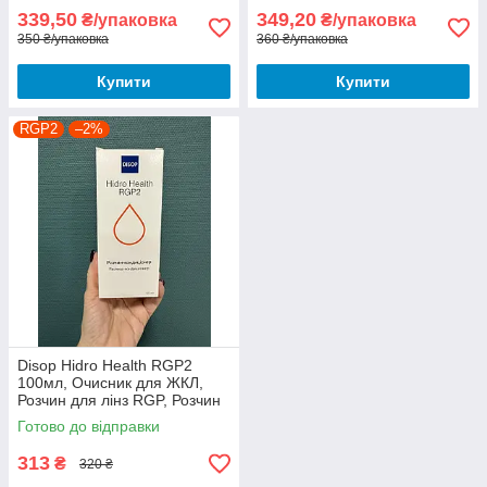
339,50
349,20
₴/упаковка
₴/упаковка
350 ₴/упаковка
360 ₴/упаковка
Купити
Купити
RGP2
–2%
Disop Hidro Health RGP2
100мл, Очисник для ЖКЛ,
Розчин для лінз RGP, Розчин
для ЖКЛ, Розчин для
Готово до відправки
жорстких контактних лінз,
313
₴
320 ₴