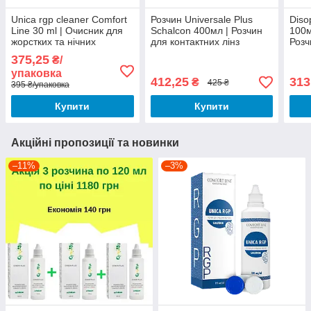
Unica rgp cleaner Comfort
Розчин Universale Plus
Diso
Line 30 ml | Очисник для
Schalcon 400мл | Розчин
100м
жорстких та нічних
для контактних лінз
Розч
контактних лінз
Універсале Плюс 400 мл |
Розч
375,25
₴/
для 
упаковка
лінз,
412,25
313
₴
425 ₴
395 ₴/упаковка
Купити
Купити
Акційні пропозиції та новинки
–11%
–3%