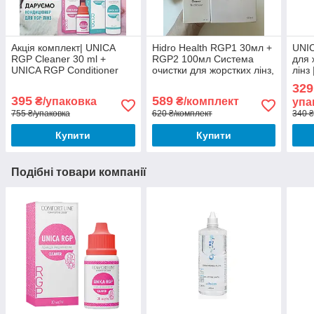
Акція комплект| UNICA
Hidro Health RGP1 30мл +
UNIC
RGP Cleaner 30 ml +
RGP2 100мл Система
для 
UNICA RGP Conditioner
очистки для жорстких лінз,
лінз
120 мл | Очисник +
Очисник для ЖКЛ, Розчин
очищ
329
Кондиціонер для жорстких
для RGP
395
589
₴/упаковка
₴/комплект
упа
нічних контактних лінз
755 ₴/упаковка
620 ₴/комплект
340 ₴
Купити
Купити
Подібні товари компанії