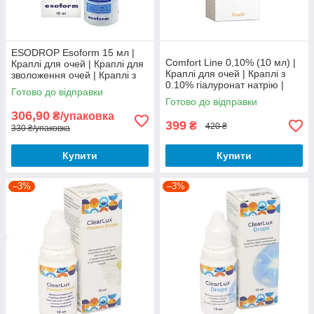
ESODROP Esoform 15 мл |
Comfort Line 0,10% (10 мл) |
Краплі для очей | Краплі для
Краплі для очей | Краплі з
зволоження очей | Краплі з
0.10% гіалуронат натрію |
гіалуроновою кислотою
Готово до відправки
Розчин для зволоження та
Готово до відправки
змащення очей
306,90
₴/упаковка
399
₴
420 ₴
330 ₴/упаковка
Купити
Купити
–3%
–3%