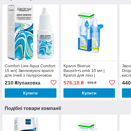
Comfort Line Aqua Comfort
Краплі Biotrue
Звол
15 мл| Зволожуючі краплі
Bausch+Lomb 10 мл |
Drop
для очей з гіалуроновою
Краплі для лінз |
кисл
кислотою| Очні краплі
Зволожуючі краплі для
Моно
210
576,18
440
₴/упаковка
₴
594 ₴
очей| Краплі з
Drop
гіалуроновою кислотою
Купити
Купити
Подібні товари компанії