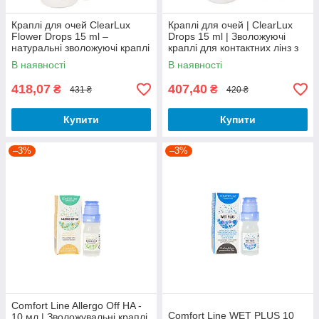
Краплі для очей ClearLux
Краплі для очей | ClearLux
Flower Drops 15 ml –
Drops 15 ml | Зволожуючі
натуральні зволожуючі краплі
краплі для контактних лінз з
з екстрактами трав
гіалуронатом натрію
В наявності
В наявності
418,07
407,40
₴
₴
431 ₴
420 ₴
Купити
Купити
–3%
–3%
Comfort Line Allergo Off HA -
Comfort Line WET PLUS 10
10 мл | Зволожувальні краплі