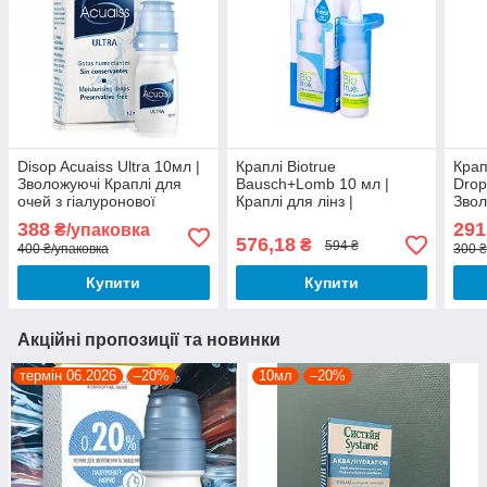
Disop Acuaiss Ultra 10мл |
Краплі Biotrue
Крап
Зволожуючі Краплі для
Bausch+Lomb 10 мл |
Drop
очей з гіалуронової
Краплі для лінз |
Звол
кислотою| Очні краплі
Зволожуючі краплі для
очей
388
291
₴/упаковка
очей| Краплі з
кисл
576,18
₴
594 ₴
400 ₴/упаковка
300 ₴
гіалуроновою кислотою
сльо
Купити
Купити
Акційні пропозиції та новинки
термін 06.2026
–20%
10мл
–20%