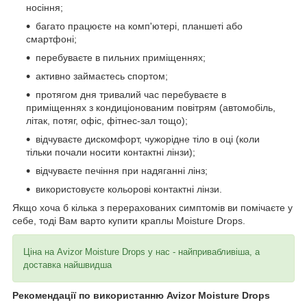
носіння;
багато працюєте на комп'ютері, планшеті або
смартфоні;
перебуваєте в пильних приміщеннях;
активно займаєтесь спортом;
протягом дня тривалий час перебуваєте в
приміщеннях з кондиціонованим повітрям (автомобіль,
літак, потяг, офіс, фітнес-зал тощо);
відчуваєте дискомфорт, чужорідне тіло в оці (коли
тільки почали носити контактні лінзи);
відчуваєте печіння при надяганні лінз;
використовуєте кольорові контактні лінзи.
Якщо хоча б кілька з перерахованих симптомів ви помічаєте у
себе, тоді Вам варто купити краплы Moisture Drops.
Ціна на Avizor Moisture Drops у нас - найпривабливіша, а
доставка найшвидша
Рекомендації по використанню Avizor Moisture Drops