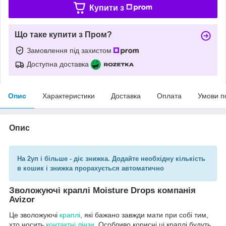
Купити з
Що таке купити з Пром?
Замовлення під захистом
Доступна доставка
Опис
Характеристики
Доставка
Оплата
Умови п
Опис
На 2уп і більше - діє знижка. Додайте необхідну кількість
в кошик і знижка прорахується автоматично
Зволожуючі краплі Moisture Drops компанія
Avizor
Це зволожуючі
краплі
, які бажано завжди мати при собі тим,
хто носить
контактні лінзи
. Особливо корисні ці краплі будуть