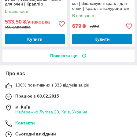
мл | Зволожуючі краплі для
для очей | Краплі з
очей | Краплі з гіалуронатом
гіалуроновю кислотою |
В наявності
натрію 0,3% |
В наявності
533,50
₴/упаковка
679
₴
700 ₴
550 ₴/упаковка
Купити
Купити
Показати ще
Про нас
100% позитивних з 333 відгуків за рік
Працює з 08.02.2015
м. Київ
Набережно Лугова 29, Київ, Україна
Контакти
Сьогодні вихідний