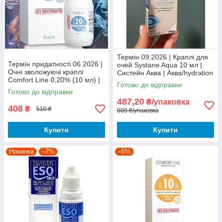
Термін 09.2026 | Краплі для
Термін придатності 06.2026 |
очей Systane Aqua 10 мл |
Очні зволожуючі краплі
Систейн Аква | Аква/hydration
Comfort Line 0,20% (10 мл) |
| Alcon Systane Aqua
Готово до відправки
Краплі для очей Comfort Line
Готово до відправки
гіалуронат натрію |
487,20
₴/упаковка
408
₴
510 ₴
609 ₴/упаковка
Купити
Купити
Новинка
–7%
–5%