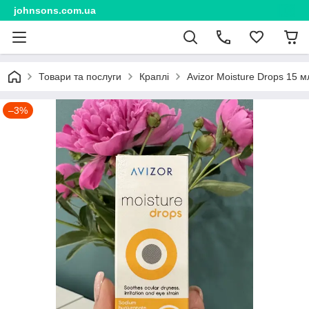
johnsons.com.ua
Товари та послуги
Краплі
Avizor Moisture Drops 15 м
–3%