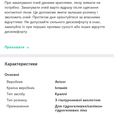
При закапуванні очей даними краплями, лінзу знімати не
потрібно. Закапувати очей варто відразу після одягання
контактної лінзи. Це допоможе змити залишки розчину і
зволожить очей. Протягом дня орієнтуйтеся за власними
відчуттями. Не допускайте сильного дискомфорту в очах,
закапуйте їх при перших проявах сухості або інших відчуття
дискомфорту.
Приховати
Характеристики
Основні
Виробник
Avizor
Країна виробник
Іспанія
Тип засобу
Краплі
Тип розчину
З гіалуронової кислотою
Призначення
Для гідрогелевих/силікон-
гідрогелевих лінз