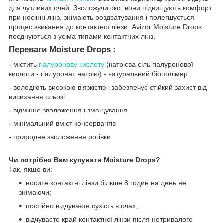
для чутливих очей. Зволожучи око, вони підвищують комфорт
при носінні лінз, знімають роздратування і полегшується
процес звикання до контактної лінзи. Avizor Moisture Drops
поєднуються з усіма типами контактних лінз.
Переваги Moisture Drops :
- містить
гіалуронову кислоту
(натрієва сіль гіалуронової
кислоти - гіалуронат натрію) - натуральний біополімер
- володіють високою в'язкістю і забезпечує стійкий захист від
висихання сльозі
- відмінне зволоження і змащування
- мінімальний вміст консервантів
- природне зволоження рогівки
Чи потрібно Вам купувати Moisture Drops?
Так, якщо ви:
носите контактні лінзи більше 8 годин на день не
знімаючи;
постійно відчуваєте сухість в очах;
відчуваєте край контактної лінзи після нетривалого