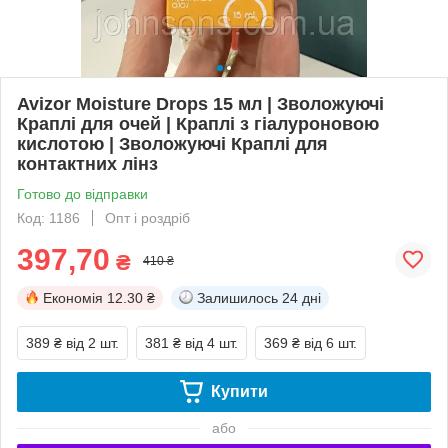
Avizor Moisture Drops 15 мл | Зволожуючі
Краплі для очей | Краплі з гіалуроновою
кислотою | Зволожуючі Краплі для
контактних лінз
Готово до відправки
Код: 1186
Опт і роздріб
397,70
₴
410 ₴
Економія
12.30 ₴
Залишилось
24 дні
389 ₴
від 2 шт.
381 ₴
від 4 шт.
369 ₴
від 6 шт.
Купити
або