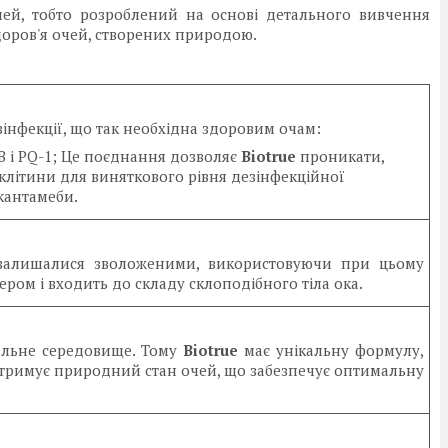
чей, тобто розроблений на основі детального вивчення
оров'я очей, створених природою.
інфекції, що так необхідна здоровим очам:
 і PQ-1; Це поєднання дозволяє
Biotrue
проникати,
 клітини для виняткового рівня дезінфекційної
акантамеби.
 залишалися зволоженими, використовуючи при цьому
ром і входить до складу склоподібного тіла ока.
еальне середовище. Тому
Biotrue
має унікальну формулу,
ідтримує природний стан очей, що забезпечує оптимальну