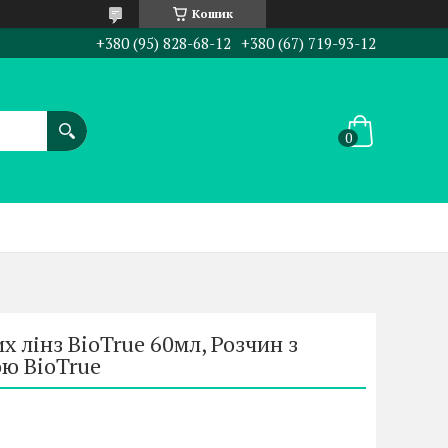
Кошик
+380 (95) 828-68-12
+380 (67) 719-93-12
 лінз BioTrue 60мл, Розчин з
ою BioTrue