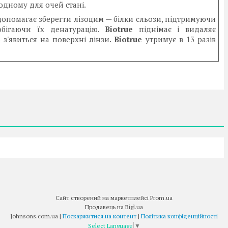
родному для очей стані.
допомагає зберегти лізоцим — білки сльози, підтримуючи
обігаючи їх денатурацію.
Biotrue
піднімає і видаляє
 з'явиться на поверхні лінзи.
Biotrue
утримує в 13 разів
Сайт створений на маркетплейсі
Prom.ua
Продавець на Bigl.ua
Johnsons.com.ua |
Поскаржитися на контент
|
Політика конфіденційності
Select Language
▼