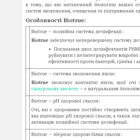
в тому, що він натхненний біологією ваших о
систем зволоження, очищення та підтримання зд
Особливості Biotrue:
Biotrue — подвійна система дезінфекції:
Biotrue
забезпечує неперевершену систему дез
Поєднання двох дезінфектантів PHMB
руйнувати і дезінтегрирувати мікробні
ефективності проти бактерій, грибка і 
Biotrue — система зволоження лінзи:
Biotrue
зволожує контактні лінзи, щоб очі
гіалуронову кислоту
— є натуральним біополіме
Biotrue — pH здорової сльози:
Очі, які є здоровими постійно створюють ід
яка відповідає рН здорової сльози, а також п
активацію подвійної системи дезінфекції.
Biotrue — зберігає здорові білки сльози: