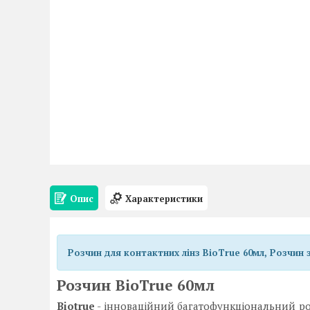
Опис
Характеристики
Розчин для контактних лінз BioTrue 60мл, Розчин
Розчин BioTrue 60мл
Biotrue
- інноваційний багатофункціональний ро