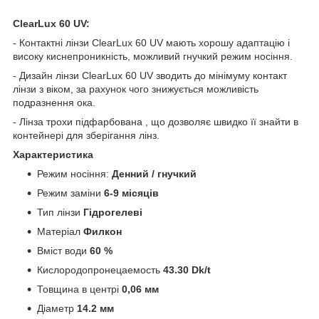
ClearLux 60 UV:
- Контактні лінзи ClearLux 60 UV мають хорошу адаптацію і
високу киснепроникність, можливий гнучкий режим носіння.
- Дизайн лінзи ClearLux 60 UV зводить до мінімуму контакт
лінзи з віком, за рахунок чого знижується можливість
подразнення ока.
- Лінза трохи підфарбована , що дозволяє швидко її знайти в
контейнері для зберігання лінз.
Характеристика
Режим носіння:
Денний / гнучкий
Режим заміни
6-9 місяців
Тип лінзи
Гідрогелеві
Матеріал
Филкон
Вміст води
60 %
Кислородопронецаемость
43.30 Dk/t
Товщина в центрі
0,06 мм
Діаметр
14.2 мм