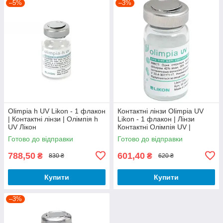
–5%
–3%
Olimpia h UV Likon - 1 флакон
Контактні лінзи Olimpia UV
| Контактні лінзи | Олімпія h
Likon - 1 флакон | Лінзи
UV Лікон
Контактні Олімпія UV |
Olimpia UV Likon
Готово до відправки
Готово до відправки
788,50
601,40
₴
₴
830 ₴
620 ₴
Купити
Купити
–3%