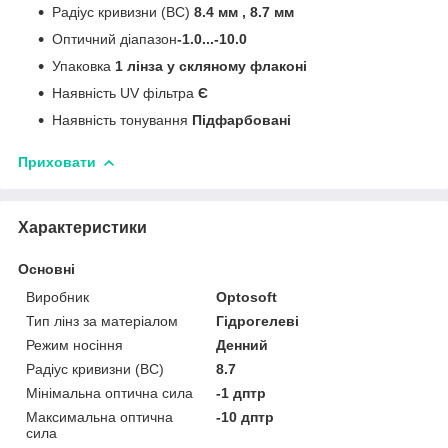
Радіус кривизни (BC)
8.4 мм , 8.7 мм
Оптичний діапазон
-1.0...-10.0
Упаковка
1 лінза у скляному флаконі
Наявність UV фільтра
Є
Наявність тонування
Підфарбовані
Приховати
Характеристики
Основні
Виробник
Optosoft
Тип лінз за матеріалом
Гідрогелеві
Режим носіння
Денний
Радіус кривизни (BC)
8.7
Мінімальна оптична сила
-1 дптр
Максимальна оптична
-10 дптр
сила