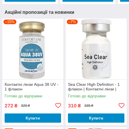
Акційні пропозиції та новинки
–15%
–7%
Контактні лінзи Aqua 38 UV -
Sea Clear High Definition - 1
1 флакон
флакон | Контактні лінзи |
Готово до відправки
Готово до відправки
272
310
₴
₴
320 ₴
335 ₴
Купити
Купити