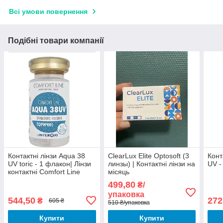
Всі умови повернення
Подібні товари компанії
Контактні лінзи Aqua 38
ClearLux Elite Optosoft (3
Конт
UV toric - 1 флакон| Лінзи
линзы) | Контактні лінзи на
UV -
контактні Comfort Line
місяць
Aqua 38UV торичні
499,80
₴/
тривалого носіння
упаковка
544,50
272
₴
605 ₴
510 ₴/упаковка
Купити
Купити