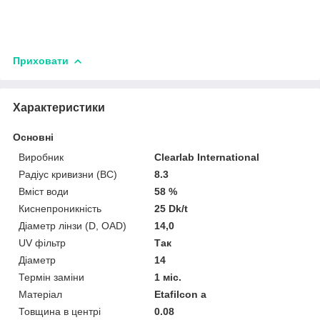
Приховати
Характеристики
Основні
Виробник
Clearlab International
Радіус кривизни (BC)
8.3
Вміст води
58 %
Киснепроникність
25 Dk/t
Діаметр лінзи (D, OAD)
14,0
UV фільтр
Так
Діаметр
14
Термін заміни
1 міс.
Матеріал
Etafilcon a
Товщина в центрі
0.08