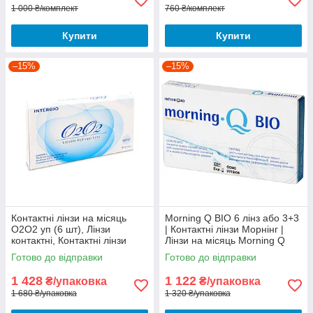
1 000 ₴/комплект
760 ₴/комплект
Купити
Купити
–15%
–15%
Контактні лінзи на місяць
Morning Q BIO 6 лінз або 3+3
О2О2 уп (6 шт), Лінзи
| Контактні лінзи Морнінг |
контактні, Контактні лінзи
Лінзи на місяць Morning Q
Interojo О2О2
BIO
Готово до відправки
Готово до відправки
1 428
1 122
₴/упаковка
₴/упаковка
1 680 ₴/упаковка
1 320 ₴/упаковка