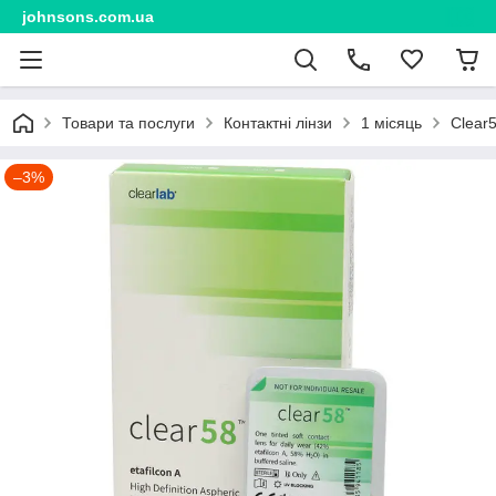
johnsons.com.ua
Товари та послуги
Контактні лінзи
1 місяць
Clear5
–3%