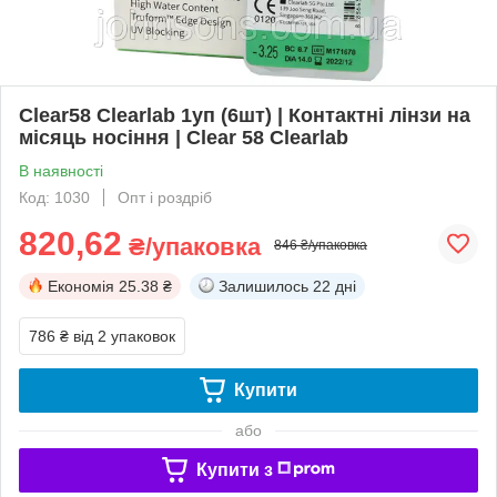
Clear58 Clearlab 1уп (6шт) | Контактні лінзи на
місяць носіння | Clear 58 Clearlab
В наявності
Код: 1030
Опт і роздріб
820,62
₴/упаковка
846 ₴/упаковка
Економія
25.38 ₴
Залишилось
22 дні
786 ₴
від 2 упаковок
Купити
або
Купити з