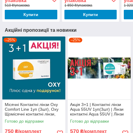
упаковка
упаковка
упа
510 ₴/упаковка
1 850 ₴/упаковка
1 320
Купити
Купити
Акційні пропозиції та новинки
–25%
–25%
Mісячні Контактні лінзи Oxy
Акція 3+1 | Контактні лінзи
Comfort Line 1уп (3шт), Oxy
Aqua 55UV 1уп(3шт) | Лінзи
Щомісячні контактні лінзи,
контактні Aqua 55UV | Лінзи
Контактні лінзи Oxy Comfort
на місяць Аква 55 |
Готово до відправки
Готово до відправки
Line by Interojo
750
570
₴/комплект
₴/комплект