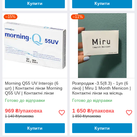
Купити
Купити
–15%
–11%
Morning Q55 UV Interojo (6
Розпродаж -3.5(8.3) - 1уп (6
шт) | Контактні лінзи Morning
лінз) | Miru 1 Month Menicon |
Q55 UV | Контактні лінзи
Контактні лінзи на місяць
Морнинг 55
Готово до відправки
Готово до відправки
969
1 650
₴/упаковка
₴/упаковка
1 140 ₴/упаковка
1 850 ₴/упаковка
Купити
Купити