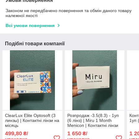
Умови повернення
Законом не передбачено повернення та обмін даного товару
належної якості
Всі умови повернення
Подібні товари компанії
ClearLux Elite Optosoft (3
Розпродаж -3.5(8.3) - 1уп
Конт
линзы) | Контактні лінзи на
(6 лінз) | Miru 1 Month
1уп 
місяць
Menicon | Контактні лінзи
на місяць
499,80
1 650
1 2
₴/
₴/